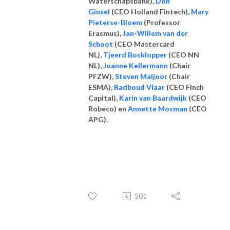
Waterschapsbank),
Don
Ginsel
(CEO Holland Fintech),
Mary
Pieterse-Bloem
(Professor
Erasmus),
Jan-Willem van der
Schoot
(CEO Mastercard
NL),
Tjeerd Bosklopper
(CEO NN
NL),
Joanne Kellermann
(Chair
PFZW),
Steven Maijoor
(Chair
ESMA),
Radboud Vlaar
(CEO Finch
Capital),
Karin van Baardwijk
(CEO
Robeco) en
Annette Mosman
(CEO
APG).
501