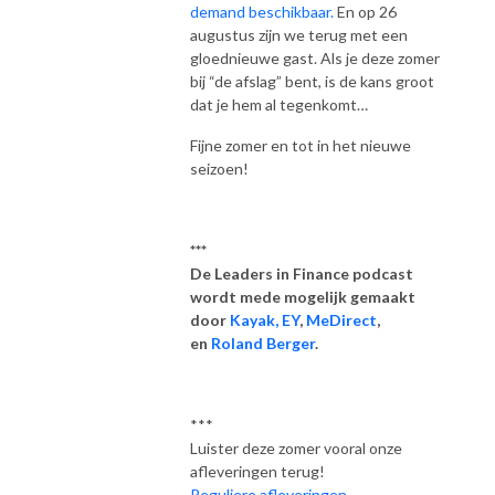
demand beschikbaar.
En op 26
augustus zijn we terug met een
gloednieuwe gast. Als je deze zomer
bij “de afslag” bent, is de kans groot
dat je hem al tegenkomt…
Fijne zomer en tot in het nieuwe
seizoen!
***
De Leaders in Finance podcast
wordt mede mogelijk gemaakt
door
Kayak,
EY
,
MeDirect
,
en
Roland Berger
.
***
Luister deze zomer vooral onze
afleveringen terug!
Reguliere afleveringen