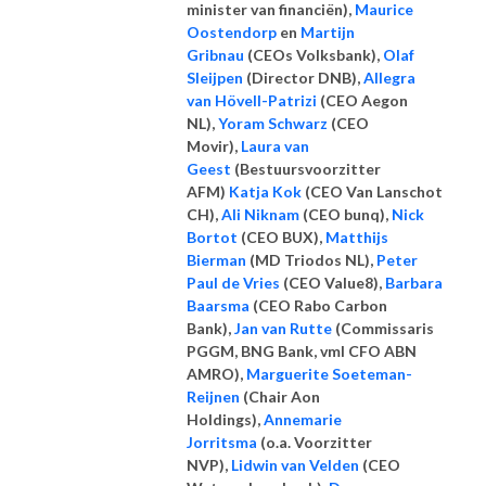
minister van financiën),
Maurice
Oostendorp
en
Martijn
Gribnau
(CEOs Volksbank),
Olaf
Sleijpen
(Director DNB),
Allegra
van Hövell-Patrizi
(CEO Aegon
NL),
Yoram Schwarz
(CEO
Movir),
Laura van
Geest
(Bestuursvoorzitter
AFM)
Katja Kok
(CEO Van Lanschot
CH),
Ali Niknam
(CEO bunq),
Nick
Bortot
(CEO BUX),
Matthijs
Bierman
(MD Triodos NL),
Peter
Paul de Vries
(CEO Value8),
Barbara
Baarsma
(CEO Rabo Carbon
Bank),
Jan van Rutte
(Commissaris
PGGM, BNG Bank, vml CFO ABN
AMRO),
Marguerite Soeteman-
Reijnen
(Chair Aon
Holdings),
Annemarie
Jorritsma
(o.a. Voorzitter
NVP),
Lidwin van Velden
(CEO