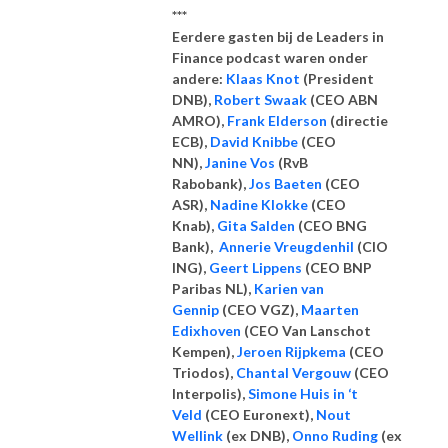
***
Eerdere gasten bij de Leaders in
Finance podcast waren onder
andere:
Klaas Knot
(President
DNB),
Robert Swaak
(CEO ABN
AMRO),
Frank Elderson
(directie
ECB),
David Knibbe
(CEO
NN),
Janine Vos
(RvB
Rabobank),
Jos Baeten
(CEO
ASR),
Nadine Klokke
(CEO
Knab),
Gita Salden
(CEO BNG
Bank),
Annerie Vreugdenhil
(CIO
ING),
Geert Lippens
(CEO BNP
Paribas NL),
Karien van
Gennip
(CEO VGZ),
Maarten
Edixhoven
(CEO Van Lanschot
Kempen),
Jeroen Rijpkema
(CEO
Triodos),
Chantal Vergouw
(CEO
Interpolis),
Simone Huis in ‘t
Veld
(CEO Euronext),
Nout
Wellink
(ex DNB),
Onno Ruding
(ex